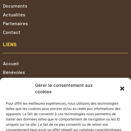
Documents
Actualités
Partenaires
Contact
LIENS
Accueil
Bénévoles
Mentions Légales
Gérer le consentement aux
Politique de cookies (UE)
cookies
Politique de confidentialité
Pour offrir les meilleures expériences, nous utilisons des technologies
Conditions générales de vente
telles que les cookies pour stocker et/ou accéder aux informations des
appareils. Le fait de consentir à ces technologies nous permettra de
NABORRAID
traiter des données telles que le comportement de navigation ou les ID
uniques sur ce site. Le fait de ne pas consentir ou de retirer son
consentement peut avoir un effet négatif sur certaines caractéristiques